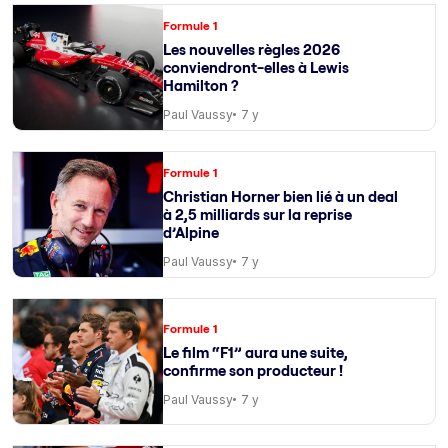
Formule 1
Les nouvelles règles 2026
conviendront-elles à Lewis
Hamilton ?
Paul Vaussy
7 y
Formule 1
Christian Horner bien lié à un deal
à 2,5 milliards sur la reprise
d’Alpine
Paul Vaussy
7 y
Formule 1
Le film “F1” aura une suite,
confirme son producteur !
Paul Vaussy
7 y