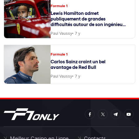
Formule 1
Lewis Hamilton admet
publiquement de grandes
difficultés autour de son ingénieur
de course
Paul Vaussy
7 y
Formule 1
Carlos Sainz craint un bel
avantage de Red Bull
Paul Vaussy
7 y
Meilleur Casino en Ligne
Contacts