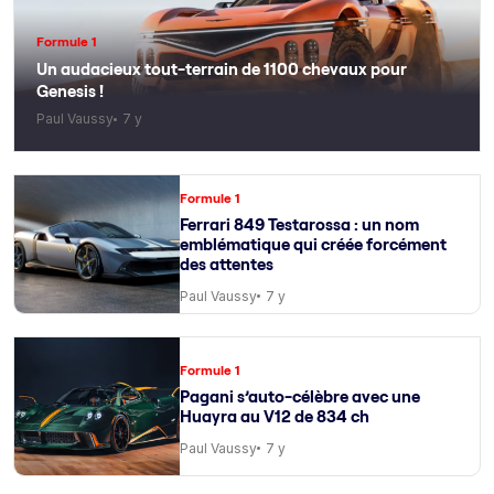
Formule 1
Un audacieux tout-terrain de 1100 chevaux pour
Genesis !
Paul Vaussy
7 y
Formule 1
Ferrari 849 Testarossa : un nom
emblématique qui créée forcément
des attentes
Paul Vaussy
7 y
Formule 1
Pagani s’auto-célèbre avec une
Huayra au V12 de 834 ch
Paul Vaussy
7 y