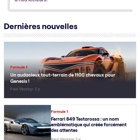
Dernières nouvelles
Formule 1
Un audacieux tout-terrain de 1100 chevaux pour
Genesis !
Paul Vaussy
2 y
Formule 1
Ferrari 849 Testarossa : un nom
emblématique qui créée forcément
des attentes
Paul Vaussy
2 y