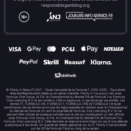
responsiblegambling.org
© F1only.fr News F1 24/7 - Toute l'actualité de la Formule 1. 2014-2025 - Tous droits
réservés/Reproduction totale ou en partie interdite. F1only.fr n’a aucun lien avec
Formula One Group, la FIA, le Championnat du Monde FIA de Formule 1 ou Formula
One Licensing B.V. et son contenu n’est ni approuvé, ni parrainé par ces entités. Les
termes F1, FORMULE UN, FORMULE 1, FORMULA ONE et FORMULA 1 et toute
combinaison de ces termes ainsi que les logos exploités en relation avec le Championnat
du Monde de Formule Un sont la propriété de Formula One Licensing B.V. Ils ne
peuvent être utilisés de quelque manière que ce soit qui impliquerait un lien officiel
avec Formula One Group, la FIA, le Championnat du Monde FIA de Formule 1 ou
Formula One Licensing B.V. Cette dernière se réserve le droit d’agir en cas d’une atteinte
quelconque à ses droits. En qualité de média spécialisé sur la F1, F1only.fr est accrédité
sur les GP de Formule 1 tout au long de la saison.