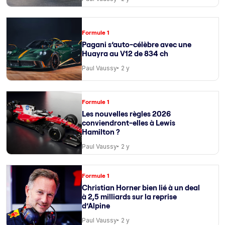
Formule 1
Pagani s’auto-célèbre avec une
Huayra au V12 de 834 ch
Paul Vaussy
2 y
Formule 1
Les nouvelles règles 2026
conviendront-elles à Lewis
Hamilton ?
Paul Vaussy
2 y
Formule 1
Christian Horner bien lié à un deal
à 2,5 milliards sur la reprise
d’Alpine
Paul Vaussy
2 y