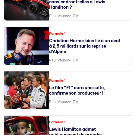
conviendront-elles à Lewis
Hamilton ?
Paul Vaussy
7 y
Formule 1
Christian Horner bien lié à un deal
à 2,5 milliards sur la reprise
d’Alpine
Paul Vaussy
7 y
Formule 1
Le film “F1” aura une suite,
confirme son producteur !
Paul Vaussy
7 y
Formule 1
Lewis Hamilton admet
publiquement de grandes