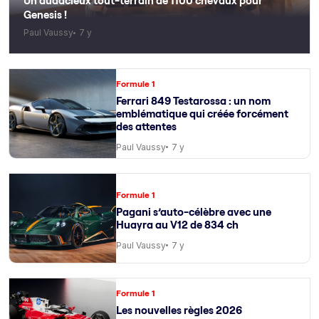
Un audacieux tout-terrain de 1100 chevaux pour
Genesis !
Paul Vaussy
7 y
Formule 1
Ferrari 849 Testarossa : un nom
emblématique qui créée forcément
des attentes
Paul Vaussy
7 y
Formule 1
Pagani s’auto-célèbre avec une
Huayra au V12 de 834 ch
Paul Vaussy
7 y
Formule 1
Les nouvelles règles 2026