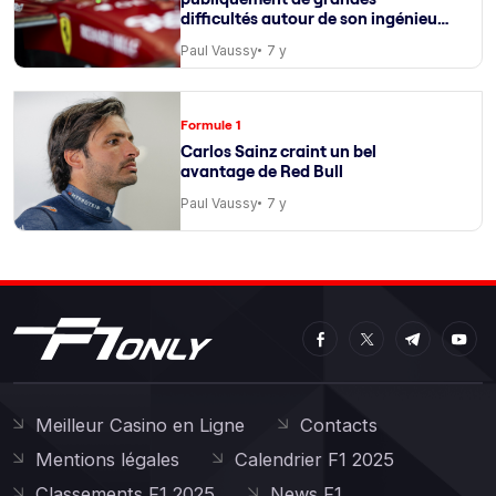
difficultés autour de son ingénieur
de course
Paul Vaussy
7 y
Formule 1
Carlos Sainz craint un bel
avantage de Red Bull
Paul Vaussy
7 y
Meilleur Casino en Ligne
Contacts
Mentions légales
Calendrier F1 2025
Classements F1 2025
News F1