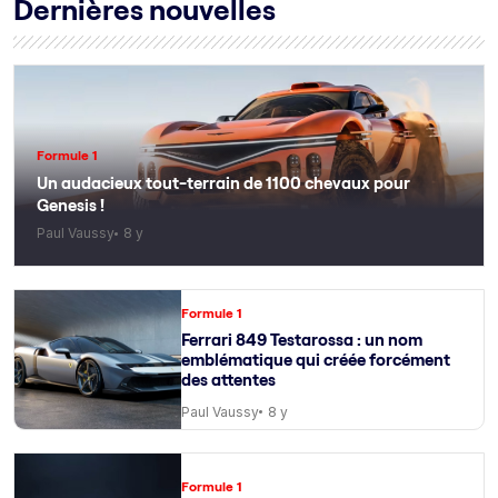
Dernières nouvelles
Formule 1
Un audacieux tout-terrain de 1100 chevaux pour
Genesis !
Paul Vaussy
8 y
Formule 1
Ferrari 849 Testarossa : un nom
emblématique qui créée forcément
des attentes
Paul Vaussy
8 y
Formule 1