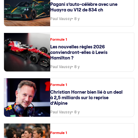
Pagani s’auto-célèbre avec une
Huayra au V12 de 834 ch
Paul Vaussy
8 y
Formule 1
Les nouvelles règles 2026
conviendront-elles à Lewis
Hamilton ?
Paul Vaussy
8 y
Formule 1
Christian Horner bien lié à un deal
à 2,5 milliards sur la reprise
d’Alpine
Paul Vaussy
8 y
Formule 1