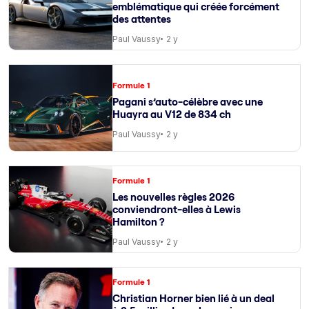
emblématique qui créée forcément
des attentes
Paul Vaussy
2 y
Formule 1
Pagani s’auto-célèbre avec une
Huayra au V12 de 834 ch
Paul Vaussy
2 y
Formule 1
Les nouvelles règles 2026
conviendront-elles à Lewis
Hamilton ?
Paul Vaussy
2 y
Formule 1
Christian Horner bien lié à un deal