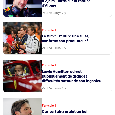
à 2,5 milliards sur la reprise
d’Alpine
Paul Vaussy
2 y
Formule 1
Le film “F1” aura une suite,
confirme son producteur !
Paul Vaussy
2 y
Formule 1
Lewis Hamilton admet
publiquement de grandes
difficultés autour de son ingénieur
de course
Paul Vaussy
2 y
Formule 1
Carlos Sainz craint un bel