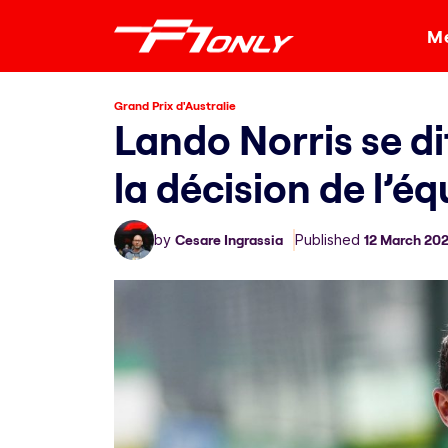
Me
Grand Prix d'Australie
Lando Norris se d
la décision de l’é
by
Cesare Ingrassia
Published
12 March 20