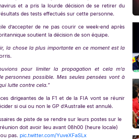
virus et a pris la lourde décision de se retirer du
résultats des tests effectués sur cette personne.
icile d’accepter de ne pas courir ce week-end après
britannique soutient la décision de son équipe.
ir, la chose la plus importante en ce moment est la
rris.
vions pour limiter la propagation et cela m’a
de personnes possible. Mes seules pensées vont à
ui lutte contre cela.”
es dirigeantes de la F1 et de la FIA vont se réunir
ider si oui ou non le GP d’Australie est annulé.
aires de piste de se rendre sur leurs postes sur le
éunion doit avoir lieu avant 08h00 (heure locale)
é ou pas.
pic.twitter.com/YuveXFaSLx