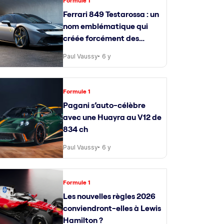
Formule 1
Ferrari 849 Testarossa : un
nom emblématique qui
créée forcément des
attentes
Paul Vaussy
6 y
Formule 1
Pagani s’auto-célèbre
avec une Huayra au V12 de
834 ch
Paul Vaussy
6 y
Formule 1
Les nouvelles règles 2026
conviendront-elles à Lewis
Hamilton ?