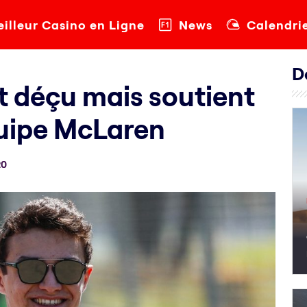
illeur Casino en Ligne
News
Calendri
D
it déçu mais soutient
quipe McLaren
20