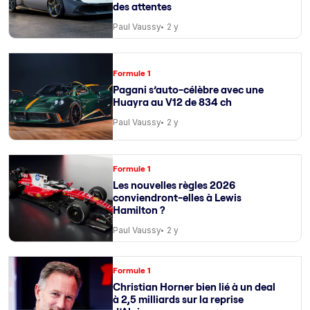
des attentes
Paul Vaussy
2 y
Formule 1
Pagani s’auto-célèbre avec une
Huayra au V12 de 834 ch
Paul Vaussy
2 y
Formule 1
Les nouvelles règles 2026
conviendront-elles à Lewis
Hamilton ?
Paul Vaussy
2 y
Formule 1
Christian Horner bien lié à un deal
à 2,5 milliards sur la reprise