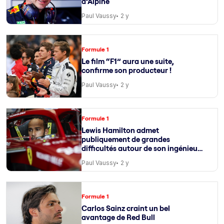
d’Alpine
Paul Vaussy
2 y
Formule 1
Le film “F1” aura une suite,
confirme son producteur !
Paul Vaussy
2 y
Formule 1
Lewis Hamilton admet
publiquement de grandes
difficultés autour de son ingénieur
de course
Paul Vaussy
2 y
Formule 1
Carlos Sainz craint un bel
avantage de Red Bull