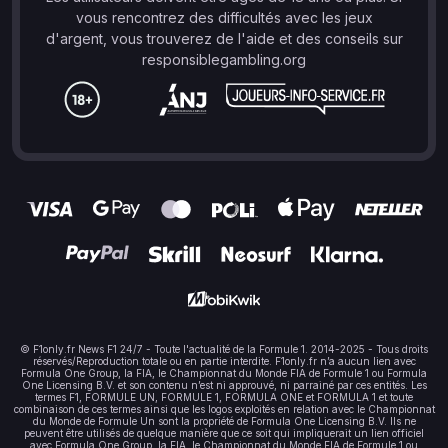
vous rencontrez des difficultés avec les jeux
d'argent, vous trouverez de l'aide et des conseils sur
responsiblegambling.org
© F1only.fr News F1 24/7 - Toute l'actualité de la Formule 1. 2014-2025 - Tous droits
réservés/Reproduction totale ou en partie interdite. F1only.fr n’a aucun lien avec
Formula One Group, la FIA, le Championnat du Monde FIA de Formule 1 ou Formula
One Licensing B.V. et son contenu n’est ni approuvé, ni parrainé par ces entités. Les
termes F1, FORMULE UN, FORMULE 1, FORMULA ONE et FORMULA 1 et toute
combinaison de ces termes ainsi que les logos exploités en relation avec le Championnat
du Monde de Formule Un sont la propriété de Formula One Licensing B.V. Ils ne
peuvent être utilisés de quelque manière que ce soit qui impliquerait un lien officiel
avec Formula One Group, la FIA, le Championnat du Monde FIA de Formule 1 ou