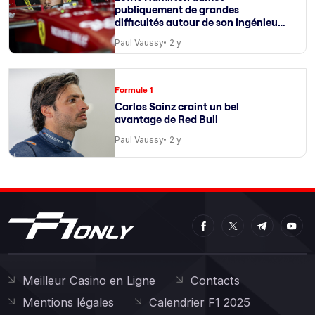
publiquement de grandes
difficultés autour de son ingénieur
de course
Paul Vaussy
2 y
Formule 1
Carlos Sainz craint un bel
avantage de Red Bull
Paul Vaussy
2 y
Meilleur Casino en Ligne
Contacts
Mentions légales
Calendrier F1 2025