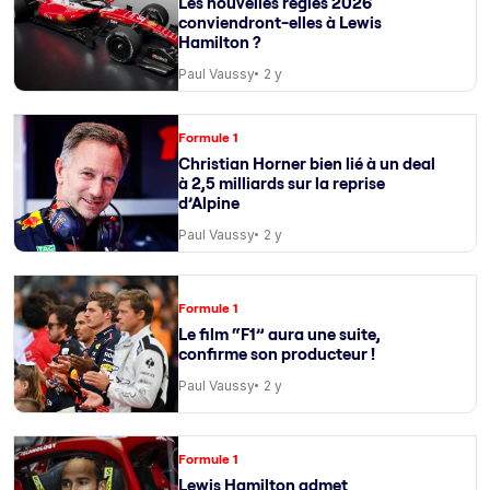
Les nouvelles règles 2026
conviendront-elles à Lewis
Hamilton ?
Paul Vaussy
2 y
Formule 1
Christian Horner bien lié à un deal
à 2,5 milliards sur la reprise
d’Alpine
Paul Vaussy
2 y
Formule 1
Le film “F1” aura une suite,
confirme son producteur !
Paul Vaussy
2 y
Formule 1
Lewis Hamilton admet