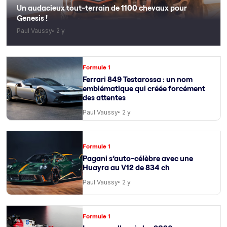
Un audacieux tout-terrain de 1100 chevaux pour
Genesis !
Paul Vaussy
2 y
Formule 1
Ferrari 849 Testarossa : un nom
emblématique qui créée forcément
des attentes
Paul Vaussy
2 y
Formule 1
Pagani s’auto-célèbre avec une
Huayra au V12 de 834 ch
Paul Vaussy
2 y
Formule 1