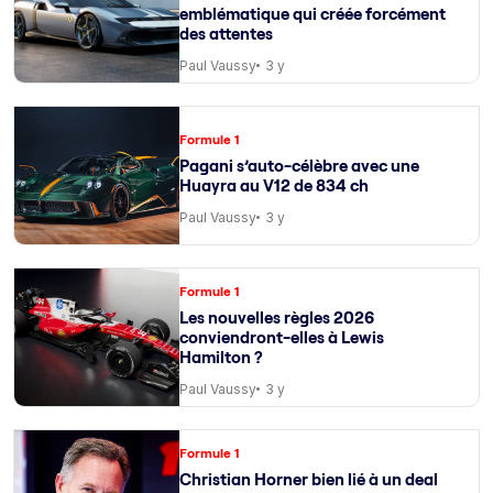
emblématique qui créée forcément
des attentes
Paul Vaussy
3 y
Formule 1
Pagani s’auto-célèbre avec une
Huayra au V12 de 834 ch
Paul Vaussy
3 y
Formule 1
Les nouvelles règles 2026
conviendront-elles à Lewis
Hamilton ?
Paul Vaussy
3 y
Formule 1
Christian Horner bien lié à un deal