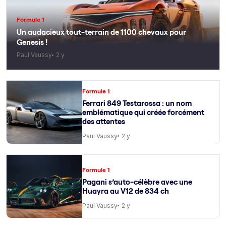
Formule 1
Un audacieux tout-terrain de 1100 chevaux pour
Genesis !
Paul Vaussy
2 y
Formule 1
Ferrari 849 Testarossa : un nom
emblématique qui créée forcément
des attentes
Paul Vaussy
2 y
Formule 1
Pagani s’auto-célèbre avec une
Huayra au V12 de 834 ch
Paul Vaussy
2 y