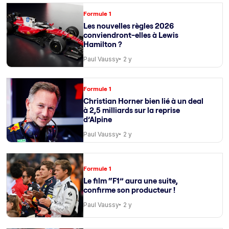
Formule 1
Les nouvelles règles 2026
conviendront-elles à Lewis
Hamilton ?
Paul Vaussy
2 y
Formule 1
Christian Horner bien lié à un deal
à 2,5 milliards sur la reprise
d’Alpine
Paul Vaussy
2 y
Formule 1
Le film “F1” aura une suite,
confirme son producteur !
Paul Vaussy
2 y