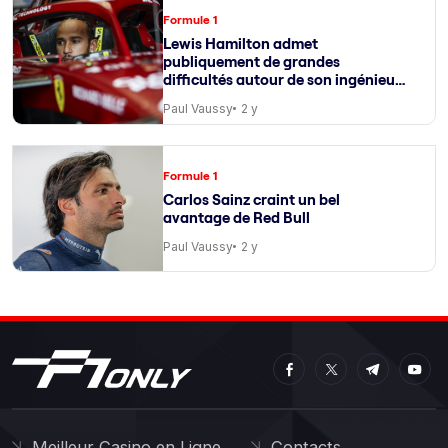
Formule 1
Lewis Hamilton admet
publiquement de grandes
difficultés autour de son ingénieur
de course
Paul Vaussy
2 y
Formule 1
Carlos Sainz craint un bel
avantage de Red Bull
Paul Vaussy
2 y
Meilleur Casino en Ligne
Contacts