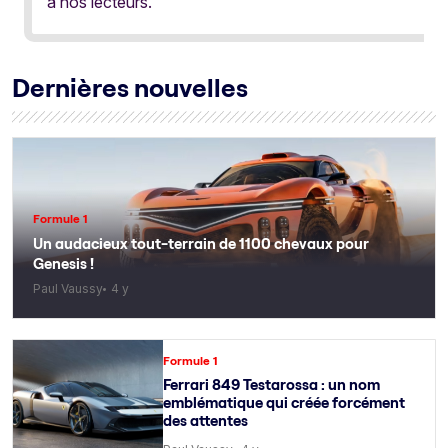
à nos lecteurs.
Dernières nouvelles
Formule 1
Un audacieux tout-terrain de 1100 chevaux pour
Genesis !
Paul Vaussy
4 y
Formule 1
Ferrari 849 Testarossa : un nom
emblématique qui créée forcément
des attentes