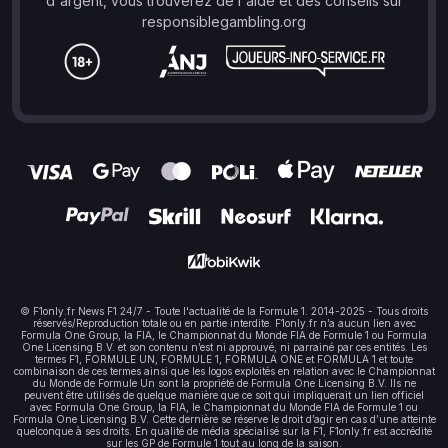
d'argent, vous trouverez de l'aide et des conseils sur
responsiblegambling.org
© F1only.fr News F1 24/7 - Toute l'actualité de la Formule 1. 2014-2025 - Tous droits
réservés/Reproduction totale ou en partie interdite. F1only.fr n’a aucun lien avec
Formula One Group, la FIA, le Championnat du Monde FIA de Formule 1 ou Formula
One Licensing B.V. et son contenu n’est ni approuvé, ni parrainé par ces entités. Les
termes F1, FORMULE UN, FORMULE 1, FORMULA ONE et FORMULA 1 et toute
combinaison de ces termes ainsi que les logos exploités en relation avec le Championnat
du Monde de Formule Un sont la propriété de Formula One Licensing B.V. Ils ne
peuvent être utilisés de quelque manière que ce soit qui impliquerait un lien officiel
avec Formula One Group, la FIA, le Championnat du Monde FIA de Formule 1 ou
Formula One Licensing B.V. Cette dernière se réserve le droit d’agir en cas d’une atteinte
quelconque à ses droits. En qualité de média spécialisé sur la F1, F1only.fr est accrédité
sur les GP de Formule 1 tout au long de la saison.