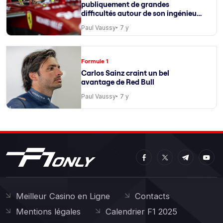
publiquement de grandes
difficultés autour de son ingénieur
de course
Paul Vaussy
7 y
Formule 1
Carlos Sainz craint un bel
avantage de Red Bull
Paul Vaussy
7 y
Meilleur Casino en Ligne
Contacts
Mentions légales
Calendrier F1 2025