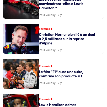
conviendront-elles à Lewis
Hamilton ?
Paul Vaussy
7 y
Formule 1
Christian Horner bien lié à un deal
à 2,5 milliards sur la reprise
d’Alpine
Paul Vaussy
7 y
Formule 1
Le film “F1” aura une suite,
confirme son producteur !
Paul Vaussy
7 y
Formule 1
Lewis Hamilton admet