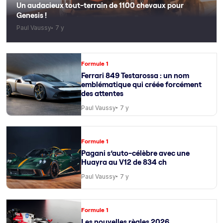
Un audacieux tout-terrain de 1100 chevaux pour
Genesis !
Paul Vaussy
7 y
Formule 1
Ferrari 849 Testarossa : un nom
emblématique qui créée forcément
des attentes
Paul Vaussy
7 y
Formule 1
Pagani s’auto-célèbre avec une
Huayra au V12 de 834 ch
Paul Vaussy
7 y
Formule 1
Les nouvelles règles 2026