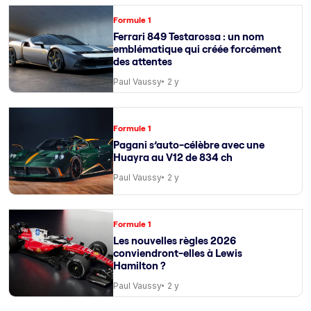
Formule 1
Ferrari 849 Testarossa : un nom
emblématique qui créée forcément
des attentes
Paul Vaussy
2 y
Formule 1
Pagani s’auto-célèbre avec une
Huayra au V12 de 834 ch
Paul Vaussy
2 y
Formule 1
Les nouvelles règles 2026
conviendront-elles à Lewis
Hamilton ?
Paul Vaussy
2 y