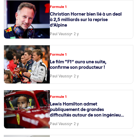
Formule 1
Christian Horner bien lié à un deal
à 2,5 milliards sur la reprise
d’Alpine
Paul Vaussy
2 y
Formule 1
Le film “F1” aura une suite,
confirme son producteur !
Paul Vaussy
2 y
Formule 1
Lewis Hamilton admet
publiquement de grandes
difficultés autour de son ingénieur
de course
Paul Vaussy
2 y