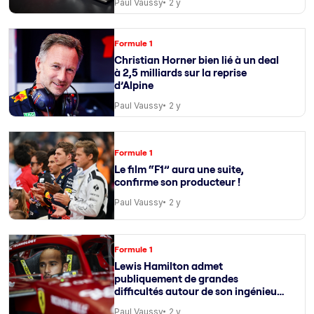
Paul Vaussy
2 y
Formule 1
Christian Horner bien lié à un deal
à 2,5 milliards sur la reprise
d’Alpine
Paul Vaussy
2 y
Formule 1
Le film “F1” aura une suite,
confirme son producteur !
Paul Vaussy
2 y
Formule 1
Lewis Hamilton admet
publiquement de grandes
difficultés autour de son ingénieur
de course
Paul Vaussy
2 y