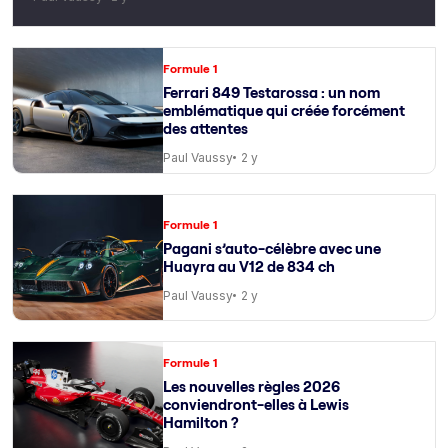
Formule 1
Ferrari 849 Testarossa : un nom
emblématique qui créée forcément
des attentes
Paul Vaussy
2 y
Formule 1
Pagani s’auto-célèbre avec une
Huayra au V12 de 834 ch
Paul Vaussy
2 y
Formule 1
Les nouvelles règles 2026
conviendront-elles à Lewis
Hamilton ?