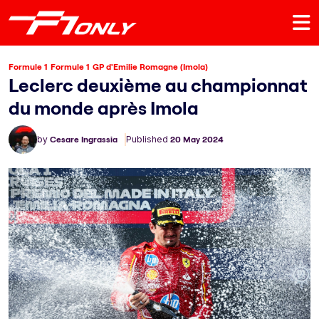
Formule 1
Formule 1
GP d'Emilie Romagne (Imola)
Leclerc deuxième au championnat
du monde après Imola
by
Cesare Ingrassia
Published
20 May 2024