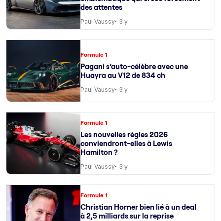
des attentes
Paul Vaussy
3 y
Formule 1
Pagani s’auto-célèbre avec une
Huayra au V12 de 834 ch
Paul Vaussy
3 y
Formule 1
Les nouvelles règles 2026
conviendront-elles à Lewis
Hamilton ?
Paul Vaussy
3 y
Formule 1
Christian Horner bien lié à un deal
à 2,5 milliards sur la reprise