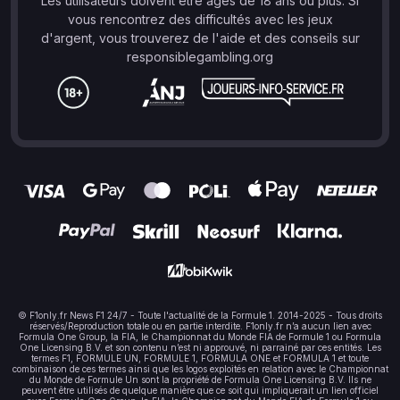
Les utilisateurs doivent être âgés de 18 ans ou plus. Si
vous rencontrez des difficultés avec les jeux
d'argent, vous trouverez de l'aide et des conseils sur
responsiblegambling.org
© F1only.fr News F1 24/7 - Toute l'actualité de la Formule 1. 2014-2025 - Tous droits
réservés/Reproduction totale ou en partie interdite. F1only.fr n’a aucun lien avec
Formula One Group, la FIA, le Championnat du Monde FIA de Formule 1 ou Formula
One Licensing B.V. et son contenu n’est ni approuvé, ni parrainé par ces entités. Les
termes F1, FORMULE UN, FORMULE 1, FORMULA ONE et FORMULA 1 et toute
combinaison de ces termes ainsi que les logos exploités en relation avec le Championnat
du Monde de Formule Un sont la propriété de Formula One Licensing B.V. Ils ne
peuvent être utilisés de quelque manière que ce soit qui impliquerait un lien officiel