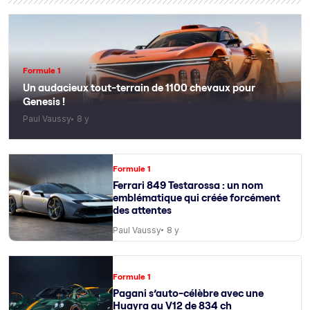
Formule 1
Un audacieux tout-terrain de 1100 chevaux pour
Genesis !
Paul Vaussy
8 y
Formule 1
Ferrari 849 Testarossa : un nom
emblématique qui créée forcément
des attentes
Paul Vaussy
8 y
Formule 1
Pagani s’auto-célèbre avec une
Huayra au V12 de 834 ch