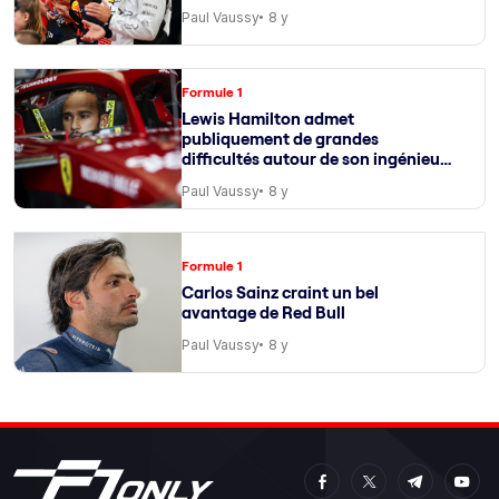
Paul Vaussy
8 y
Formule 1
Lewis Hamilton admet
publiquement de grandes
difficultés autour de son ingénieur
de course
Paul Vaussy
8 y
Formule 1
Carlos Sainz craint un bel
avantage de Red Bull
Paul Vaussy
8 y