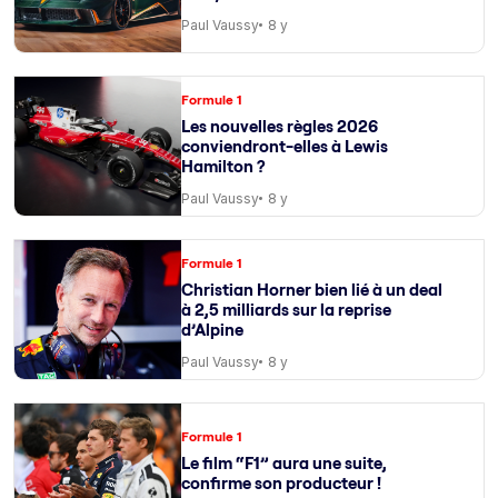
Paul Vaussy
8 y
Formule 1
Les nouvelles règles 2026
conviendront-elles à Lewis
Hamilton ?
Paul Vaussy
8 y
Formule 1
Christian Horner bien lié à un deal
à 2,5 milliards sur la reprise
d’Alpine
Paul Vaussy
8 y
Formule 1
Le film “F1” aura une suite,
confirme son producteur !