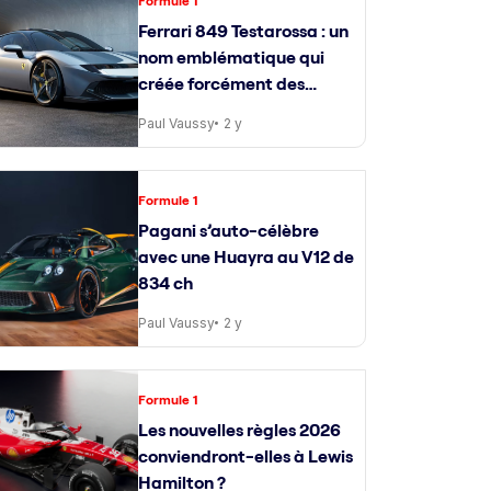
Formule 1
Ferrari 849 Testarossa : un
nom emblématique qui
créée forcément des
attentes
Paul Vaussy
2 y
Formule 1
Pagani s’auto-célèbre
avec une Huayra au V12 de
834 ch
Paul Vaussy
2 y
Formule 1
Les nouvelles règles 2026
conviendront-elles à Lewis
Hamilton ?