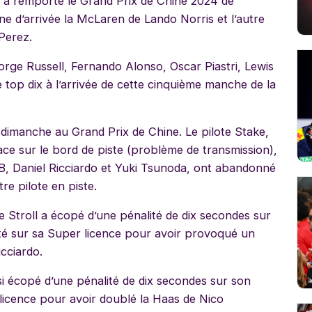
i a remporté le Grand Prix de Chine 2024 de
gne d’arrivée la McLaren de Lando Norris et l’autre
Perez.
orge Russell, Fernando Alonso, Oscar Piastri, Lewis
top dix à l’arrivée de cette cinquième manche de la
 dimanche au Grand Prix de Chine. Le pilote Stake,
ace sur le bord de piste (problème de transmission),
B, Daniel Ricciardo et Yuki Tsunoda, ont abandonné
e pilote en piste.
e Stroll a écopé d’une pénalité de dix secondes sur
ité sur sa Super licence pour avoir provoqué un
icciardo.
si écopé d’une pénalité de dix secondes sur son
 licence pour avoir doublé la Haas de Nico