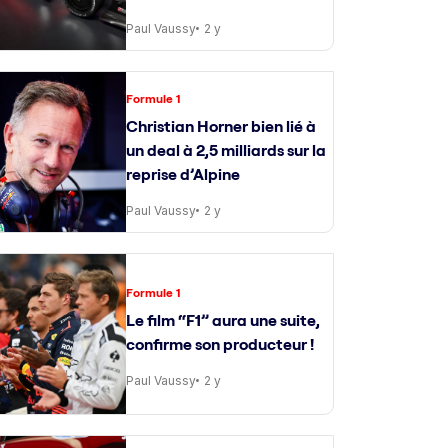
Paul Vaussy
2 y
Formule 1
Christian Horner bien lié à
un deal à 2,5 milliards sur la
reprise d’Alpine
Paul Vaussy
2 y
Formule 1
Le film “F1” aura une suite,
confirme son producteur !
Paul Vaussy
2 y