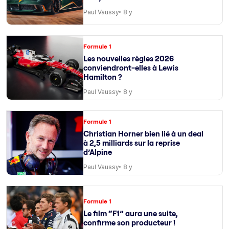
Paul Vaussy
8 y
Formule 1
Les nouvelles règles 2026
conviendront-elles à Lewis
Hamilton ?
Paul Vaussy
8 y
Formule 1
Christian Horner bien lié à un deal
à 2,5 milliards sur la reprise
d’Alpine
Paul Vaussy
8 y
Formule 1
Le film “F1” aura une suite,
confirme son producteur !