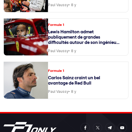
Paul Vaussy
8 y
Formule 1
Lewis Hamilton admet
publiquement de grandes
difficultés autour de son ingénieur
de course
Paul Vaussy
8 y
Formule 1
Carlos Sainz craint un bel
avantage de Red Bull
Paul Vaussy
8 y