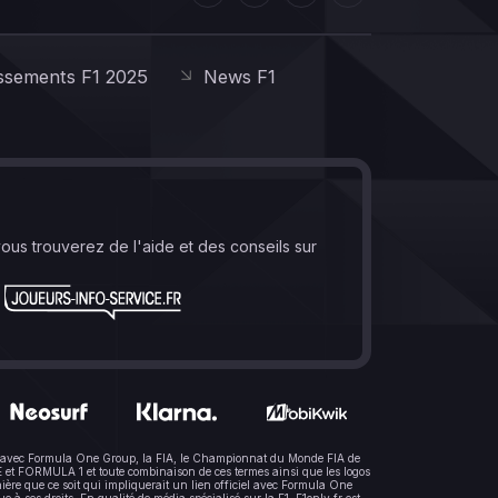
ssements F1 2025
News F1
vous trouverez de l'aide et des conseils sur
lien avec Formula One Group, la FIA, le Championnat du Monde FIA de
t FORMULA 1 et toute combinaison de ces termes ainsi que les logos
ère que ce soit qui impliquerait un lien officiel avec Formula One
 ses droits. En qualité de média spécialisé sur la F1, F1only.fr est