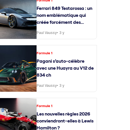
Formule 1
Ferrari 849 Testarossa : un
nom emblématique qui
créée forcément des
attentes
Paul Vaussy
3 y
Formule 1
Pagani s’auto-célèbre
avec une Huayra au V12 de
834 ch
Paul Vaussy
3 y
Formule 1
Les nouvelles règles 2026
conviendront-elles à Lewis
Hamilton ?