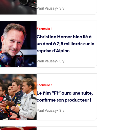
Paul Vaussy
3 y
Formule 1
Christian Horner bien lié à
un deal à 2,5 milliards sur la
reprise d’Alpine
Paul Vaussy
3 y
Formule 1
Le film “F1” aura une suite,
confirme son producteur !
Paul Vaussy
3 y