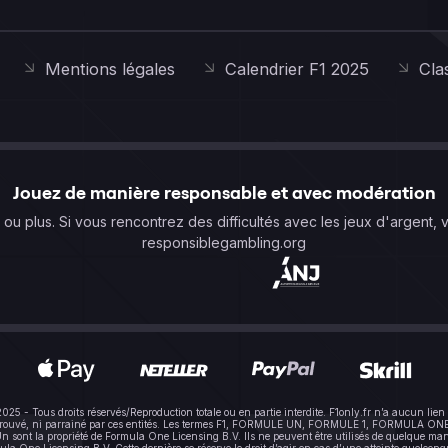
Mentions légales
Calendrier F1 2025
Cla
Jouez de manière responsable et avec modération
s ou plus. Si vous rencontrez des difficultés avec les jeux d'argent, 
responsiblegambling.org
-2025 - Tous droits réservés/Reproduction totale ou en partie interdite. F1only.fr n’a aucun 
pprouvé, ni parrainé par ces entités. Les termes F1, FORMULE UN, FORMULE 1, FORMULA ONE e
sont la propriété de Formula One Licensing B.V. Ils ne peuvent être utilisés de quelque mani
One Licensing B.V. Cette dernière se réserve le droit d’agir en cas d’une atteinte quelconque à