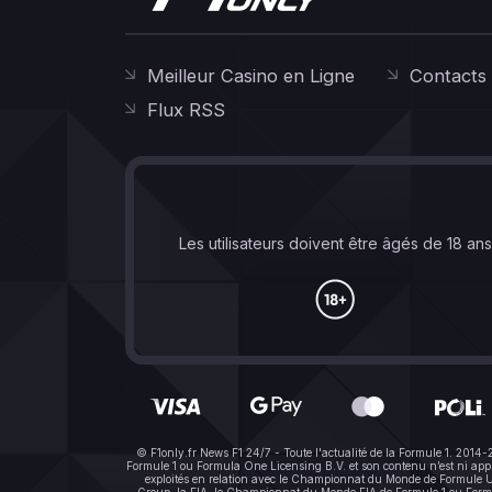
Meilleur Casino en Ligne
Contacts
Flux RSS
Les utilisateurs doivent être âgés de 18 an
© F1only.fr News F1 24/7 - Toute l'actualité de la Formule 1. 2014
Formule 1 ou Formula One Licensing B.V. et son contenu n’est ni a
exploités en relation avec le Championnat du Monde de Formule Un 
Group, la FIA, le Championnat du Monde FIA de Formule 1 ou Formula 