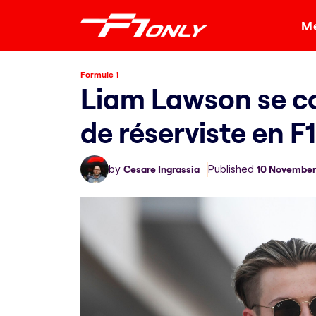
Me
Formule 1
Liam Lawson se co
de réserviste en F
by
Cesare Ingrassia
Published
10 November