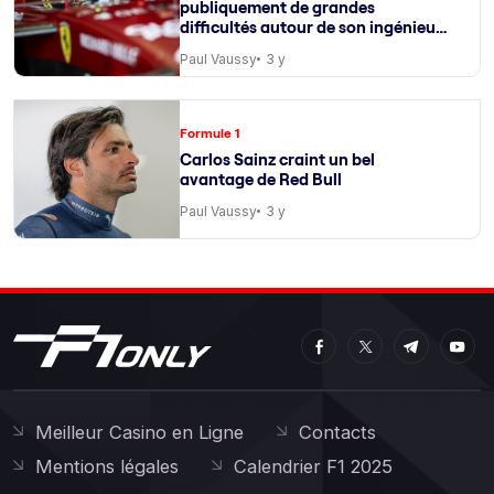
publiquement de grandes
difficultés autour de son ingénieur
de course
Paul Vaussy
3 y
Formule 1
Carlos Sainz craint un bel
avantage de Red Bull
Paul Vaussy
3 y
Meilleur Casino en Ligne
Contacts
Mentions légales
Calendrier F1 2025