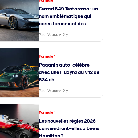
Formule 1
Ferrari 849 Testarossa : un
nom emblématique qui
créée forcément des
attentes
Paul Vaussy
2 y
Formule 1
Pagani s’auto-célèbre
avec une Huayra au V12 de
834 ch
Paul Vaussy
2 y
Formule 1
Les nouvelles règles 2026
conviendront-elles à Lewis
Hamilton ?