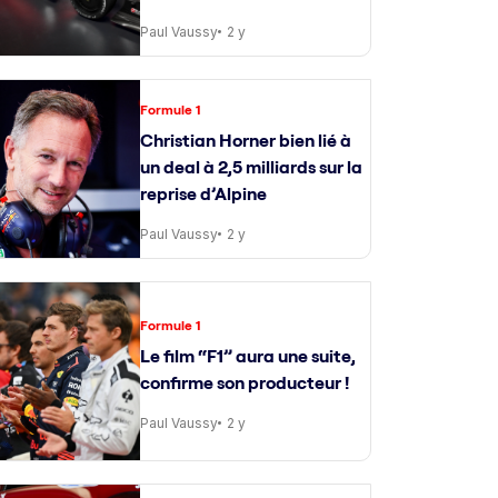
Paul Vaussy
2 y
Formule 1
Christian Horner bien lié à
un deal à 2,5 milliards sur la
reprise d’Alpine
Paul Vaussy
2 y
Formule 1
Le film “F1” aura une suite,
confirme son producteur !
Paul Vaussy
2 y