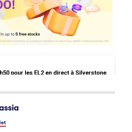
assia
let