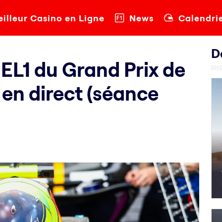
illeur Casino en Ligne
News
Calendri
D
s EL1 du Grand Prix de
en direct (séance