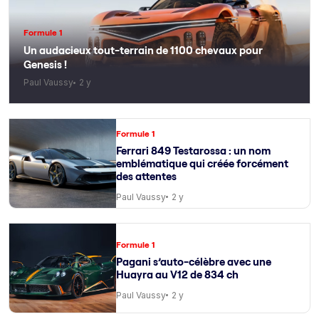
Formule 1
Un audacieux tout-terrain de 1100 chevaux pour
Genesis !
Paul Vaussy
2 y
Formule 1
Ferrari 849 Testarossa : un nom
emblématique qui créée forcément
des attentes
Paul Vaussy
2 y
Formule 1
Pagani s’auto-célèbre avec une
Huayra au V12 de 834 ch
Paul Vaussy
2 y