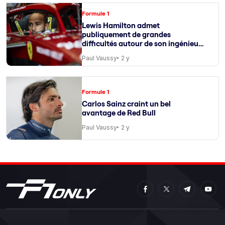
Formule 1
Lewis Hamilton admet
publiquement de grandes
difficultés autour de son ingénieur
de course
Paul Vaussy
2 y
Formule 1
Carlos Sainz craint un bel
avantage de Red Bull
Paul Vaussy
2 y