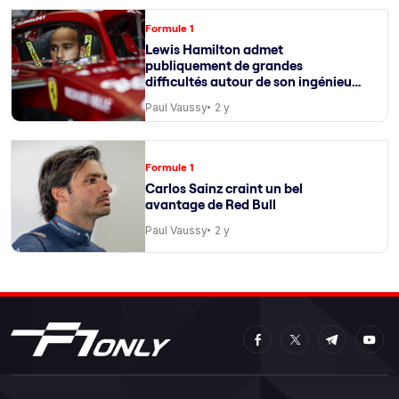
Formule 1
Lewis Hamilton admet
publiquement de grandes
difficultés autour de son ingénieur
de course
Paul Vaussy
2 y
Formule 1
Carlos Sainz craint un bel
avantage de Red Bull
Paul Vaussy
2 y