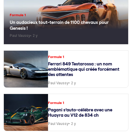
Formule 1
Un audacieux tout-terrain de 1100 chevaux pour
Genesis !
Paul Vaussy
2 y
Formule 1
Ferrari 849 Testarossa : un nom
emblématique qui créée forcément
des attentes
Paul Vaussy
2 y
Formule 1
Pagani s’auto-célèbre avec une
Huayra au V12 de 834 ch
Paul Vaussy
2 y