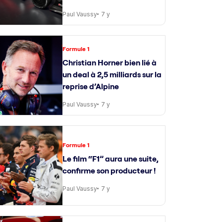
Paul Vaussy
7 y
Formule 1
Christian Horner bien lié à
un deal à 2,5 milliards sur la
reprise d’Alpine
Paul Vaussy
7 y
Formule 1
Le film “F1” aura une suite,
confirme son producteur !
Paul Vaussy
7 y