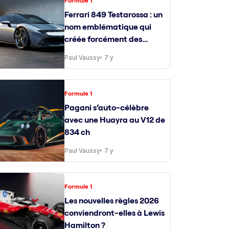
Formule 1
Ferrari 849 Testarossa : un
nom emblématique qui
créée forcément des
attentes
Paul Vaussy
7 y
Formule 1
Pagani s’auto-célèbre
avec une Huayra au V12 de
834 ch
Paul Vaussy
7 y
Formule 1
Les nouvelles règles 2026
conviendront-elles à Lewis
Hamilton ?