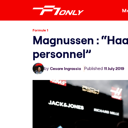
Me
Formule 1
Magnussen : “Ha
personnel”
by
Cesare Ingrassia
Published
11 July 2019