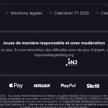
Mentions légales
Calendrier F1 2025
Cla
Jouez de manière responsable et avec modération
s ou plus. Si vous rencontrez des difficultés avec les jeux d'argent, 
responsiblegambling.org
-2025 - Tous droits réservés/Reproduction totale ou en partie interdite. F1only.fr n’a aucun 
pprouvé, ni parrainé par ces entités. Les termes F1, FORMULE UN, FORMULE 1, FORMULA ONE e
sont la propriété de Formula One Licensing B.V. Ils ne peuvent être utilisés de quelque mani
One Licensing B.V. Cette dernière se réserve le droit d’agir en cas d’une atteinte quelconque à
accrédité sur les GP de Formule 1 tout au long de la saison.