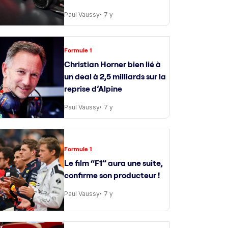
Paul Vaussy
7 y
Formule 1
Christian Horner bien lié à
un deal à 2,5 milliards sur la
reprise d’Alpine
Paul Vaussy
7 y
Formule 1
Le film “F1” aura une suite,
confirme son producteur !
Paul Vaussy
7 y