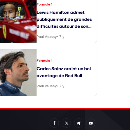
Formule 1
Lewis Hamilton admet
publiquement de grandes
difficultés autour de son
ingénieur de course
Paul Vaussy
7 y
Formule 1
Carlos Sainz craint un bel
avantage de Red Bull
Paul Vaussy
7 y