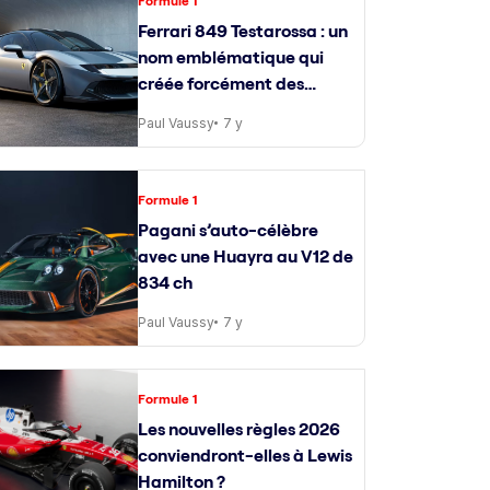
Formule 1
Ferrari 849 Testarossa : un
nom emblématique qui
créée forcément des
attentes
Paul Vaussy
7 y
Formule 1
Pagani s’auto-célèbre
avec une Huayra au V12 de
834 ch
Paul Vaussy
7 y
Formule 1
Les nouvelles règles 2026
conviendront-elles à Lewis
Hamilton ?