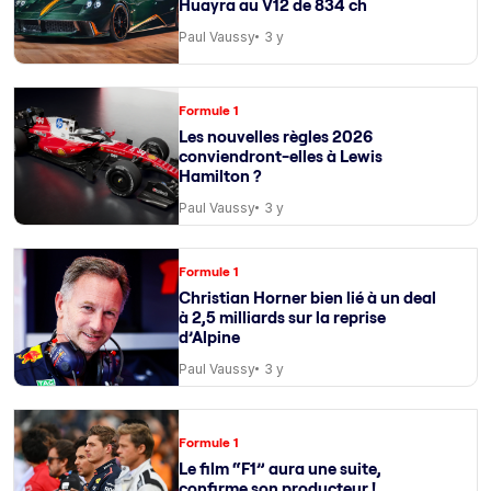
Huayra au V12 de 834 ch
Paul Vaussy
3 y
Formule 1
Les nouvelles règles 2026
conviendront-elles à Lewis
Hamilton ?
Paul Vaussy
3 y
Formule 1
Christian Horner bien lié à un deal
à 2,5 milliards sur la reprise
d’Alpine
Paul Vaussy
3 y
Formule 1
Le film “F1” aura une suite,
confirme son producteur !