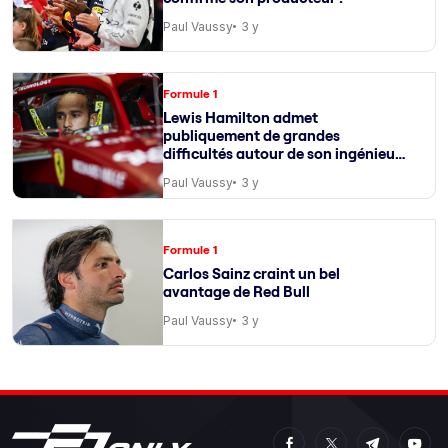
Paul Vaussy
3 y
Formule 1
Lewis Hamilton admet
publiquement de grandes
difficultés autour de son ingénieur
de course
Paul Vaussy
3 y
Formule 1
Carlos Sainz craint un bel
avantage de Red Bull
Paul Vaussy
3 y