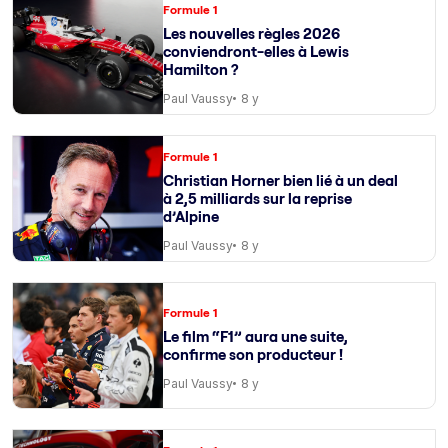
Formule 1
Les nouvelles règles 2026
conviendront-elles à Lewis
Hamilton ?
Paul Vaussy
8 y
Formule 1
Christian Horner bien lié à un deal
à 2,5 milliards sur la reprise
d’Alpine
Paul Vaussy
8 y
Formule 1
Le film “F1” aura une suite,
confirme son producteur !
Paul Vaussy
8 y