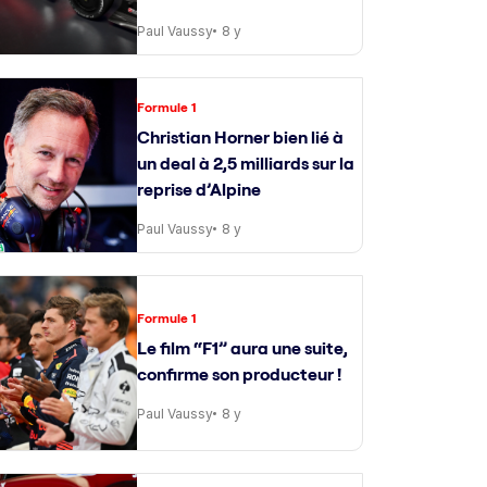
Paul Vaussy
8 y
Formule 1
Christian Horner bien lié à
un deal à 2,5 milliards sur la
reprise d’Alpine
Paul Vaussy
8 y
Formule 1
Le film “F1” aura une suite,
confirme son producteur !
Paul Vaussy
8 y