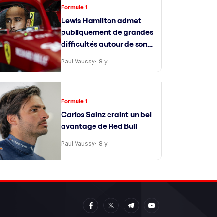
Formule 1
Lewis Hamilton admet
publiquement de grandes
difficultés autour de son
ingénieur de course
Paul Vaussy
8 y
Formule 1
Carlos Sainz craint un bel
avantage de Red Bull
Paul Vaussy
8 y