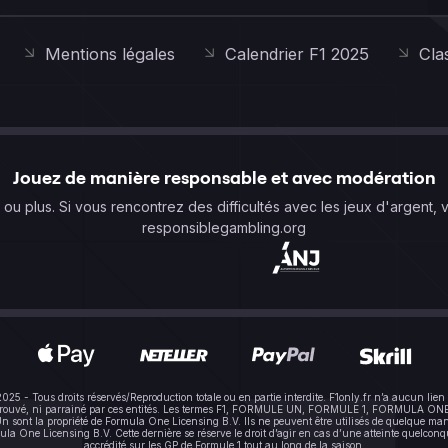
Mentions légales
Calendrier F1 2025
Cla
Jouez de manière responsable et avec modération
s ou plus. Si vous rencontrez des difficultés avec les jeux d'argent, 
responsiblegambling.org
-2025 - Tous droits réservés/Reproduction totale ou en partie interdite. F1only.fr n’a aucun 
pprouvé, ni parrainé par ces entités. Les termes F1, FORMULE UN, FORMULE 1, FORMULA ONE e
sont la propriété de Formula One Licensing B.V. Ils ne peuvent être utilisés de quelque mani
One Licensing B.V. Cette dernière se réserve le droit d’agir en cas d’une atteinte quelconque à
accrédité sur les GP de Formule 1 tout au long de la saison.