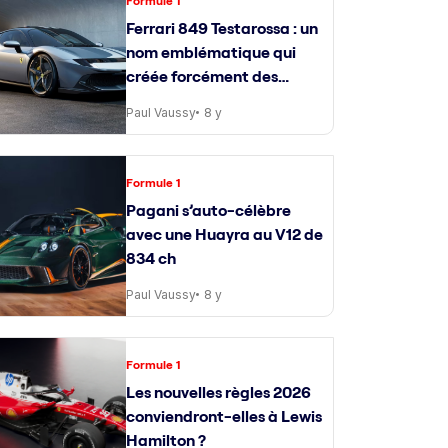
Formule 1
Ferrari 849 Testarossa : un
nom emblématique qui
créée forcément des
attentes
Paul Vaussy
8 y
Formule 1
Pagani s’auto-célèbre
avec une Huayra au V12 de
834 ch
Paul Vaussy
8 y
Formule 1
Les nouvelles règles 2026
conviendront-elles à Lewis
Hamilton ?