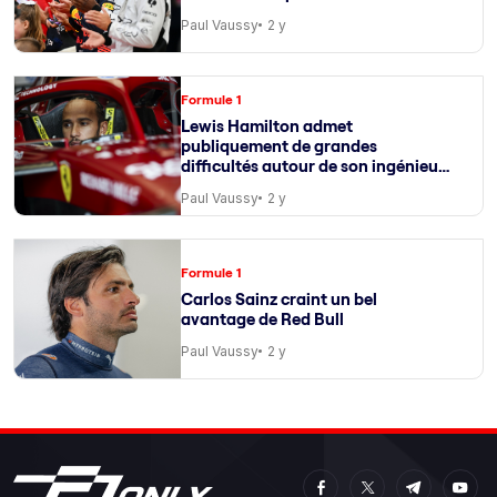
Paul Vaussy
2 y
Formule 1
Lewis Hamilton admet
publiquement de grandes
difficultés autour de son ingénieur
de course
Paul Vaussy
2 y
Formule 1
Carlos Sainz craint un bel
avantage de Red Bull
Paul Vaussy
2 y