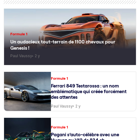
Formule 1
Un audacieux tout-terrain de 1100 chevaux pour
Genesis !
Paul Vaussy
2 y
Formule 1
Ferrari 849 Testarossa : un nom
emblématique qui créée forcément
des attentes
Paul Vaussy
2 y
Formule 1
Pagani s’auto-célèbre avec une