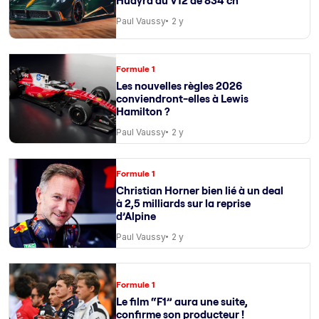
Huayra au V12 de 834 ch
Paul Vaussy
2 y
Formule 1
Les nouvelles règles 2026
conviendront-elles à Lewis
Hamilton ?
Paul Vaussy
2 y
Formule 1
Christian Horner bien lié à un deal
à 2,5 milliards sur la reprise
d’Alpine
Paul Vaussy
2 y
Formule 1
Le film “F1” aura une suite,
confirme son producteur !