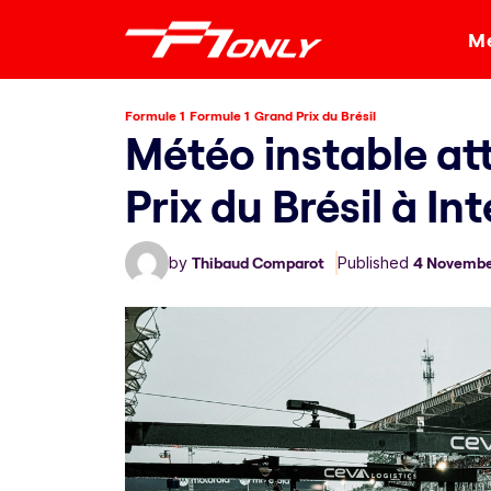
Me
Formule 1
Formule 1
Grand Prix du Brésil
Météo instable at
Prix du Brésil à In
by
Thibaud Comparot
Published
4 Novembe