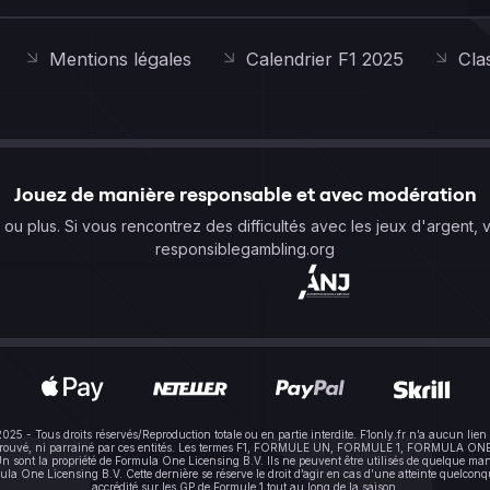
Mentions légales
Calendrier F1 2025
Cla
Jouez de manière responsable et avec modération
s ou plus. Si vous rencontrez des difficultés avec les jeux d'argent, 
responsiblegambling.org
-2025 - Tous droits réservés/Reproduction totale ou en partie interdite. F1only.fr n’a aucun 
pprouvé, ni parrainé par ces entités. Les termes F1, FORMULE UN, FORMULE 1, FORMULA ONE e
sont la propriété de Formula One Licensing B.V. Ils ne peuvent être utilisés de quelque mani
One Licensing B.V. Cette dernière se réserve le droit d’agir en cas d’une atteinte quelconque à
accrédité sur les GP de Formule 1 tout au long de la saison.