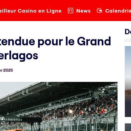
illeur Casino en Ligne
News
Calendri
D
tendue pour le Grand
terlagos
r 2025