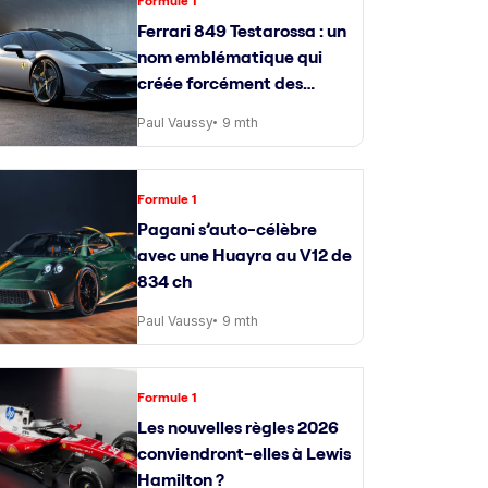
Formule 1
Ferrari 849 Testarossa : un
nom emblématique qui
créée forcément des
attentes
Paul Vaussy
9 mth
Formule 1
Pagani s’auto-célèbre
avec une Huayra au V12 de
834 ch
Paul Vaussy
9 mth
Formule 1
Les nouvelles règles 2026
conviendront-elles à Lewis
Hamilton ?