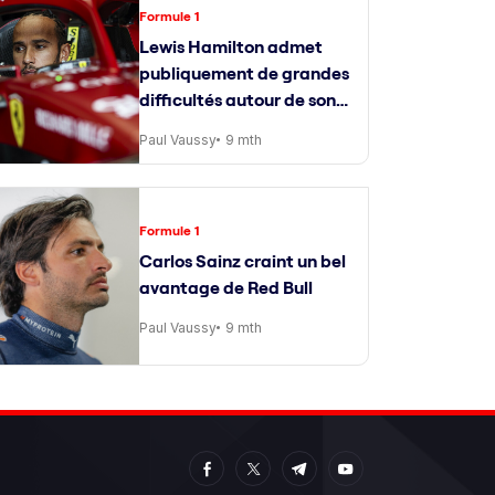
Formule 1
Lewis Hamilton admet
publiquement de grandes
difficultés autour de son
ingénieur de course
Paul Vaussy
9 mth
Formule 1
Carlos Sainz craint un bel
avantage de Red Bull
Paul Vaussy
9 mth