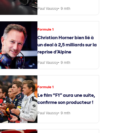
Paul Vaussy
9 mth
Formule 1
Christian Horner bien lié à
un deal à 2,5 milliards sur la
reprise d’Alpine
Paul Vaussy
9 mth
Formule 1
Le film “F1” aura une suite,
confirme son producteur !
Paul Vaussy
9 mth