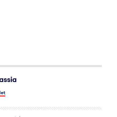
assia
let