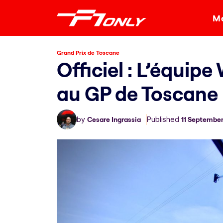
Me
Grand Prix de Toscane
Officiel : L’équip
au GP de Toscane
by
Cesare Ingrassia
Published
11 Septembe