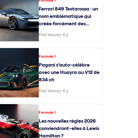
Formule 1
Ferrari 849 Testarossa : un
nom emblématique qui
créée forcément des
attentes
Paul Vaussy
6 y
Formule 1
Pagani s’auto-célèbre
avec une Huayra au V12 de
834 ch
Paul Vaussy
6 y
Formule 1
Les nouvelles règles 2026
conviendront-elles à Lewis
Hamilton ?