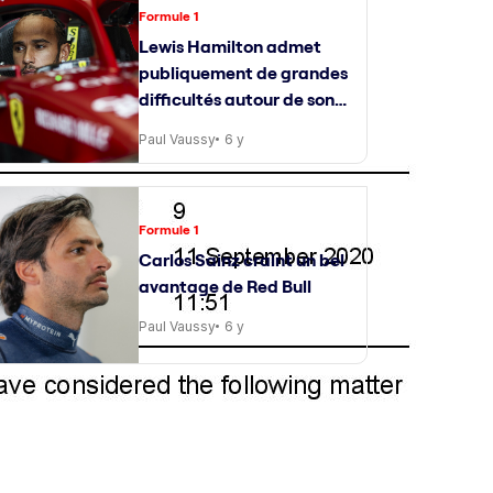
Formule 1
Lewis Hamilton admet
publiquement de grandes
difficultés autour de son
ingénieur de course
Paul Vaussy
6 y
Formule 1
Carlos Sainz craint un bel
avantage de Red Bull
Paul Vaussy
6 y