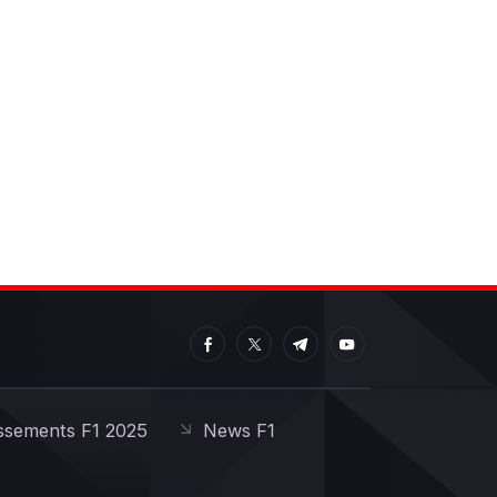
ssements F1 2025
News F1