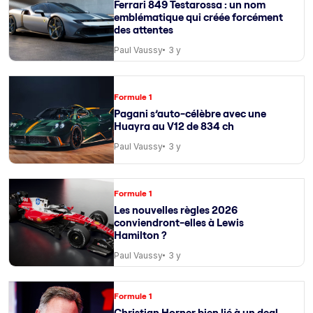
Ferrari 849 Testarossa : un nom
emblématique qui créée forcément
des attentes
Paul Vaussy
3 y
Formule 1
Pagani s’auto-célèbre avec une
Huayra au V12 de 834 ch
Paul Vaussy
3 y
Formule 1
Les nouvelles règles 2026
conviendront-elles à Lewis
Hamilton ?
Paul Vaussy
3 y
Formule 1
Christian Horner bien lié à un deal