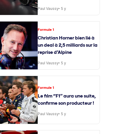
Paul Vaussy
5 y
Formule 1
Christian Horner bien lié à
un deal à 2,5 milliards sur la
reprise d’Alpine
Paul Vaussy
5 y
Formule 1
Le film “F1” aura une suite,
confirme son producteur !
Paul Vaussy
5 y