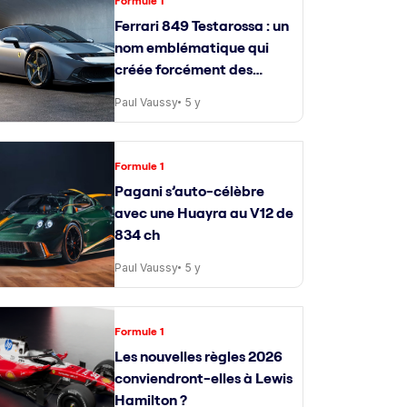
Formule 1
Ferrari 849 Testarossa : un
nom emblématique qui
créée forcément des
attentes
Paul Vaussy
5 y
Formule 1
Pagani s’auto-célèbre
avec une Huayra au V12 de
834 ch
Paul Vaussy
5 y
Formule 1
Les nouvelles règles 2026
conviendront-elles à Lewis
Hamilton ?