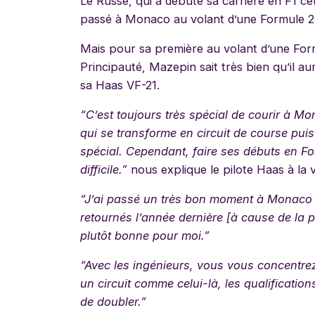
Le Russe, qui a débuté sa carrière en F1 cet
passé à Monaco au volant d’une Formule 2 
Mais pour sa première au volant d’une Formu
Principauté, Mazepin sait très bien qu’il
sa Haas VF-21.
“
C’est toujours très spécial de courir à Mon
qui se transforme en circuit de course pui
spécial. Cependant, faire ses débuts en For
difficile.”
nous explique le pilote Haas à la v
“J
’ai passé un très bon moment à Monaco
retournés l’année dernière [à cause de la 
plutôt bonne pour moi.”
“Avec les ingénieurs, vous vous concentrez
un circuit comme celui-là, les qualificatio
de doubler.”