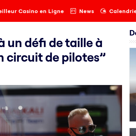
illeur Casino en Ligne
News
Calendri
D
 un défi de taille à
 circuit de pilotes”