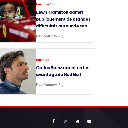
Formule 1
Lewis Hamilton admet
publiquement de grandes
difficultés autour de son
ingénieur de course
Paul Vaussy
7 y
Formule 1
Carlos Sainz craint un bel
avantage de Red Bull
Paul Vaussy
7 y