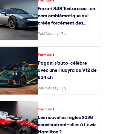
Formule 1
Ferrari 849 Testarossa : un
nom emblématique qui
créée forcément des
attentes
Paul Vaussy
7 y
Formule 1
Pagani s’auto-célèbre
avec une Huayra au V12 de
834 ch
Paul Vaussy
7 y
Formule 1
Les nouvelles règles 2026
conviendront-elles à Lewis
Hamilton ?