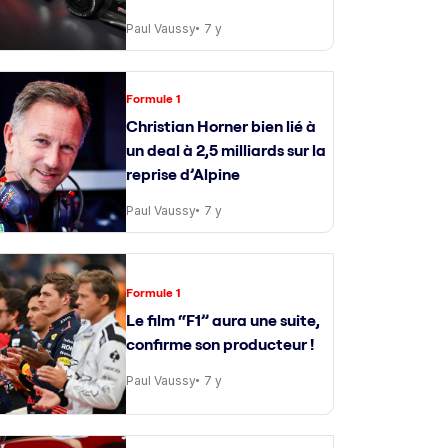
Paul Vaussy
7 y
Formule 1
Christian Horner bien lié à
un deal à 2,5 milliards sur la
reprise d’Alpine
Paul Vaussy
7 y
Formule 1
Le film “F1” aura une suite,
confirme son producteur !
Paul Vaussy
7 y