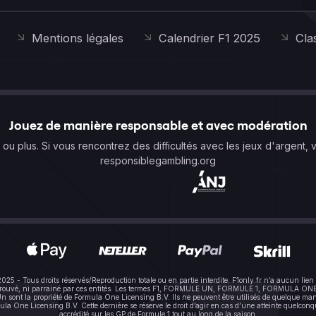
Mentions légales
Calendrier F1 2025
Cla
Jouez de manière responsable et avec modération
s ou plus. Si vous rencontrez des difficultés avec les jeux d'argent, 
responsiblegambling.org
-2025 - Tous droits réservés/Reproduction totale ou en partie interdite. F1only.fr n’a aucun 
pprouvé, ni parrainé par ces entités. Les termes F1, FORMULE UN, FORMULE 1, FORMULA ONE e
sont la propriété de Formula One Licensing B.V. Ils ne peuvent être utilisés de quelque mani
One Licensing B.V. Cette dernière se réserve le droit d’agir en cas d’une atteinte quelconque à
accrédité sur les GP de Formule 1 tout au long de la saison.