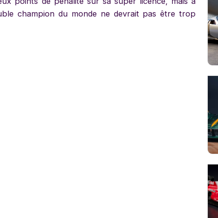
ux points de pénalité sur sa super licence, mais à
double champion du monde ne devrait pas être trop