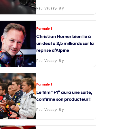
Paul Vaussy
8 y
Formule 1
Christian Horner bien lié à
un deal à 2,5 milliards sur la
reprise d’Alpine
Paul Vaussy
8 y
Formule 1
Le film “F1” aura une suite,
confirme son producteur !
Paul Vaussy
8 y