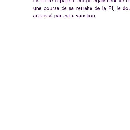
Le pilote espagnol écope également de de
une course de sa retraite de la F1, le 
angoissé par cette sanction.