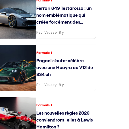
Formule 1
Ferrari 849 Testarossa : un
nom emblématique qui
créée forcément des
attentes
Paul Vaussy
8 y
Formule 1
Pagani s’auto-célèbre
avec une Huayra au V12 de
834 ch
Paul Vaussy
8 y
Formule 1
Les nouvelles règles 2026
conviendront-elles à Lewis
Hamilton ?