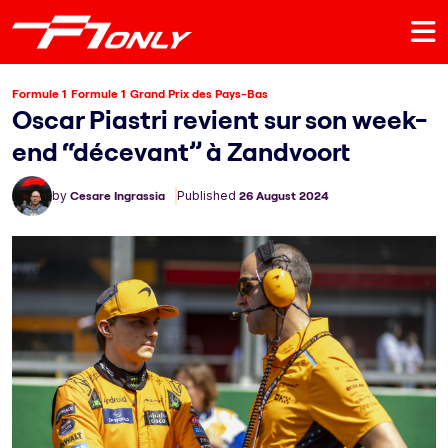
Formule 1
Formule 1
Grand Prix des Pays-Bas
Oscar Piastri revient sur son week-
end “décevant” à Zandvoort
by
Cesare Ingrassia
Published
26 August 2024