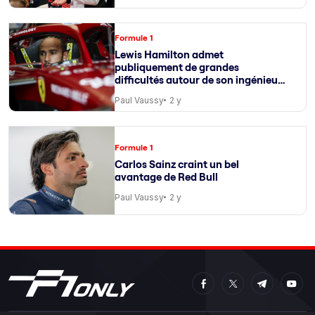
Formule 1
Lewis Hamilton admet
publiquement de grandes
difficultés autour de son ingénieur
de course
Paul Vaussy
2 y
Formule 1
Carlos Sainz craint un bel
avantage de Red Bull
Paul Vaussy
2 y