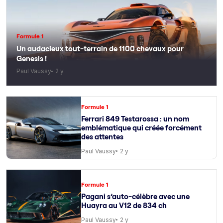
Formule 1
Un audacieux tout-terrain de 1100 chevaux pour
Genesis !
Paul Vaussy
2 y
Formule 1
Ferrari 849 Testarossa : un nom
emblématique qui créée forcément
des attentes
Paul Vaussy
2 y
Formule 1
Pagani s’auto-célèbre avec une
Huayra au V12 de 834 ch
Paul Vaussy
2 y