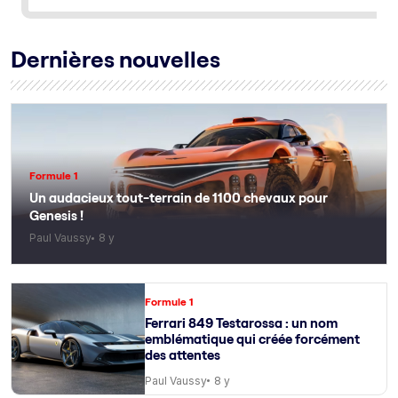
Dernières nouvelles
Formule 1
Un audacieux tout-terrain de 1100 chevaux pour
Genesis !
Paul Vaussy
8 y
Formule 1
Ferrari 849 Testarossa : un nom
emblématique qui créée forcément
des attentes
Paul Vaussy
8 y