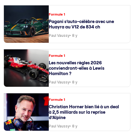
Formule 1
Pagani s’auto-célèbre avec une
Huayra au V12 de 834 ch
Paul Vaussy
8 y
Formule 1
Les nouvelles règles 2026
conviendront-elles à Lewis
Hamilton ?
Paul Vaussy
8 y
Formule 1
Christian Horner bien lié à un deal
à 2,5 milliards sur la reprise
d’Alpine
Paul Vaussy
8 y