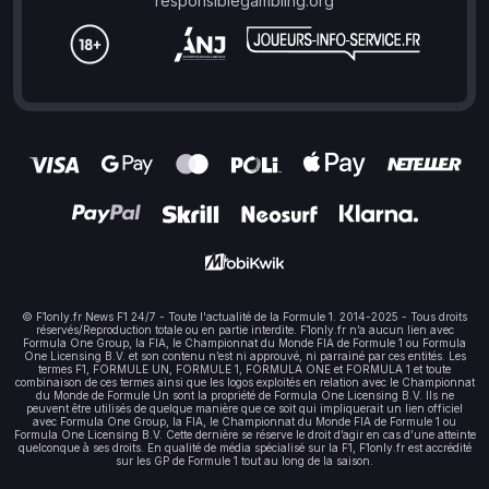
responsiblegambling.org
© F1only.fr News F1 24/7 - Toute l'actualité de la Formule 1. 2014-2025 - Tous droits
réservés/Reproduction totale ou en partie interdite. F1only.fr n’a aucun lien avec
Formula One Group, la FIA, le Championnat du Monde FIA de Formule 1 ou Formula
One Licensing B.V. et son contenu n’est ni approuvé, ni parrainé par ces entités. Les
termes F1, FORMULE UN, FORMULE 1, FORMULA ONE et FORMULA 1 et toute
combinaison de ces termes ainsi que les logos exploités en relation avec le Championnat
du Monde de Formule Un sont la propriété de Formula One Licensing B.V. Ils ne
peuvent être utilisés de quelque manière que ce soit qui impliquerait un lien officiel
avec Formula One Group, la FIA, le Championnat du Monde FIA de Formule 1 ou
Formula One Licensing B.V. Cette dernière se réserve le droit d’agir en cas d’une atteinte
quelconque à ses droits. En qualité de média spécialisé sur la F1, F1only.fr est accrédité
sur les GP de Formule 1 tout au long de la saison.