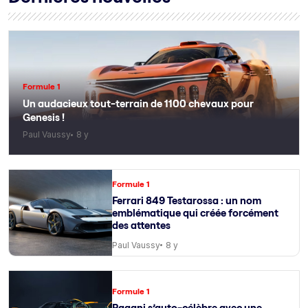
Formule 1
Un audacieux tout-terrain de 1100 chevaux pour
Genesis !
Paul Vaussy
8 y
Formule 1
Ferrari 849 Testarossa : un nom
emblématique qui créée forcément
des attentes
Paul Vaussy
8 y
Formule 1
Pagani s’auto-célèbre avec une