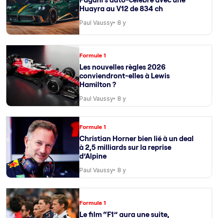
Huayra au V12 de 834 ch
Paul Vaussy
8 y
Formule 1
Les nouvelles règles 2026
conviendront-elles à Lewis
Hamilton ?
Paul Vaussy
8 y
Formule 1
Christian Horner bien lié à un deal
à 2,5 milliards sur la reprise
d’Alpine
Paul Vaussy
8 y
Formule 1
Le film “F1” aura une suite,