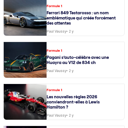
Formule 1
Ferrari 849 Testarossa : un nom
emblématique qui créée forcément
des attentes
Paul Vaussy
2 y
Formule 1
Pagani s’auto-célèbre avec une
Huayra au V12 de 834 ch
Paul Vaussy
2 y
Formule 1
Les nouvelles règles 2026
conviendront-elles à Lewis
Hamilton ?
Paul Vaussy
2 y