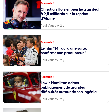
Formule 1
Christian Horner bien lié à un deal
à 2,5 milliards sur la reprise
d’Alpine
Paul Vaussy
2 y
Formule 1
Le film “F1” aura une suite,
confirme son producteur !
Paul Vaussy
2 y
Formule 1
Lewis Hamilton admet
publiquement de grandes
difficultés autour de son ingénieur
de course
Paul Vaussy
2 y