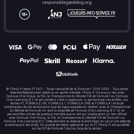
responsiblegambling.org
© F1only.fr News F1 24/7 - Toute l'actualité de la Formule 1. 2014-2025 - Tous droits
réservés/Reproduction totale ou en partie interdite. F1only.fr n’a aucun lien avec
Formula One Group, la FIA, le Championnat du Monde FIA de Formule 1 ou Formula
One Licensing B.V. et son contenu n’est ni approuvé, ni parrainé par ces entités. Les
termes F1, FORMULE UN, FORMULE 1, FORMULA ONE et FORMULA 1 et toute
combinaison de ces termes ainsi que les logos exploités en relation avec le Championnat
du Monde de Formule Un sont la propriété de Formula One Licensing B.V. Ils ne
peuvent être utilisés de quelque manière que ce soit qui impliquerait un lien officiel
avec Formula One Group, la FIA, le Championnat du Monde FIA de Formule 1 ou
Formula One Licensing B.V. Cette dernière se réserve le droit d’agir en cas d’une atteinte
quelconque à ses droits. En qualité de média spécialisé sur la F1, F1only.fr est accrédité
sur les GP de Formule 1 tout au long de la saison.