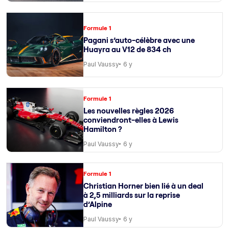
Formule 1
Pagani s’auto-célèbre avec une
Huayra au V12 de 834 ch
Paul Vaussy
6 y
Formule 1
Les nouvelles règles 2026
conviendront-elles à Lewis
Hamilton ?
Paul Vaussy
6 y
Formule 1
Christian Horner bien lié à un deal
à 2,5 milliards sur la reprise
d’Alpine
Paul Vaussy
6 y