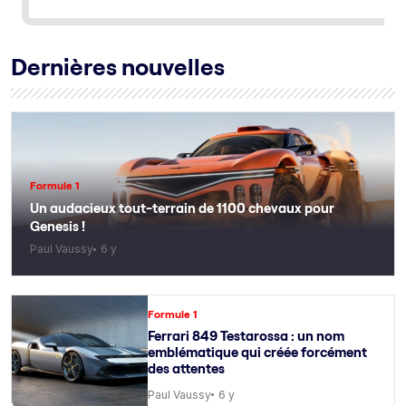
Dernières nouvelles
Formule 1
Un audacieux tout-terrain de 1100 chevaux pour
Genesis !
Paul Vaussy
6 y
Formule 1
Ferrari 849 Testarossa : un nom
emblématique qui créée forcément
des attentes
Paul Vaussy
6 y