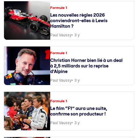
Formule 1
Les nouvelles règles 2026
conviendront-elles à Lewis
Hamilton ?
Paul Vaussy
3 y
Formule 1
Christian Horner bien lié à un deal
à 2,5 milliards sur la reprise
d’Alpine
Paul Vaussy
3 y
Formule 1
Le film “F1” aura une suite,
confirme son producteur !
Paul Vaussy
3 y