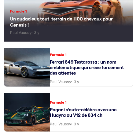
Formule 1
Un audacieux tout-terrain de 1100 chevaux pour
Genesis !
Paul Vaussy
3 y
Formule 1
Ferrari 849 Testarossa : un nom
emblématique qui créée forcément
des attentes
Paul Vaussy
3 y
Formule 1
Pagani s’auto-célèbre avec une
Huayra au V12 de 834 ch
Paul Vaussy
3 y