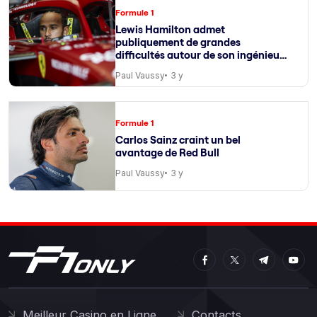
Formule 1
Lewis Hamilton admet
publiquement de grandes
difficultés autour de son ingénieur
de course
Paul Vaussy
3 y
Formule 1
Carlos Sainz craint un bel
avantage de Red Bull
Paul Vaussy
3 y
Meilleur Casino en Ligne
Contacts