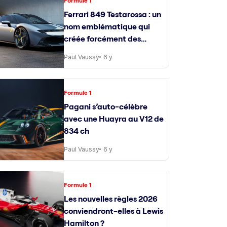
Formule 1
Ferrari 849 Testarossa : un
nom emblématique qui
créée forcément des
attentes
Paul Vaussy
6 y
Formule 1
Pagani s’auto-célèbre
avec une Huayra au V12 de
834 ch
Paul Vaussy
6 y
Formule 1
Les nouvelles règles 2026
conviendront-elles à Lewis
Hamilton ?