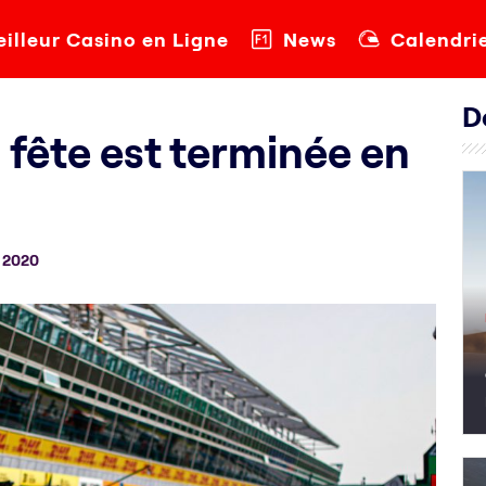
illeur Casino en Ligne
News
Calendri
D
a fête est terminée en
 2020