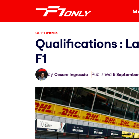
Me
GP F1 d'Italie
Qualifications : L
F1
by
Cesare Ingrassia
Published
5 September