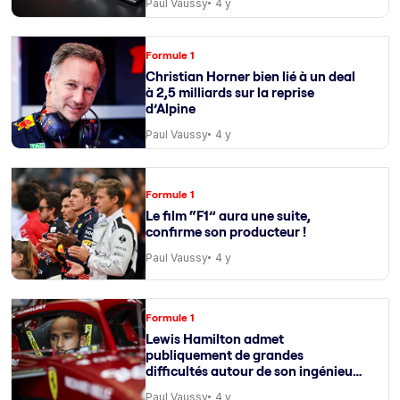
Paul Vaussy
4 y
Formule 1
Christian Horner bien lié à un deal
à 2,5 milliards sur la reprise
d’Alpine
Paul Vaussy
4 y
Formule 1
Le film “F1” aura une suite,
confirme son producteur !
Paul Vaussy
4 y
Formule 1
Lewis Hamilton admet
publiquement de grandes
difficultés autour de son ingénieur
de course
Paul Vaussy
4 y