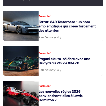
Formule 1
Ferrari 849 Testarossa : un nom
emblématique qui créée forcément
des attentes
Paul Vaussy
4 y
Formule 1
Pagani s’auto-célèbre avec une
Huayra au V12 de 834 ch
Paul Vaussy
4 y
Formule 1
Les nouvelles règles 2026
conviendront-elles à Lewis
Hamilton ?