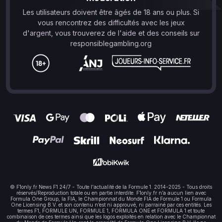
Les utilisateurs doivent être âgés de 18 ans ou plus. Si
vous rencontrez des difficultés avec les jeux
d'argent, vous trouverez de l'aide et des conseils sur
responsiblegambling.org
© F1only.fr News F1 24/7 - Toute l'actualité de la Formule 1. 2014-2025 - Tous droits
réservés/Reproduction totale ou en partie interdite. F1only.fr n’a aucun lien avec
Formula One Group, la FIA, le Championnat du Monde FIA de Formule 1 ou Formula
One Licensing B.V. et son contenu n’est ni approuvé, ni parrainé par ces entités. Les
termes F1, FORMULE UN, FORMULE 1, FORMULA ONE et FORMULA 1 et toute
combinaison de ces termes ainsi que les logos exploités en relation avec le Championnat