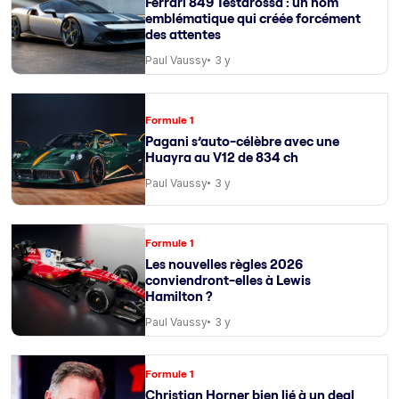
Ferrari 849 Testarossa : un nom
emblématique qui créée forcément
des attentes
Paul Vaussy
3 y
Formule 1
Pagani s’auto-célèbre avec une
Huayra au V12 de 834 ch
Paul Vaussy
3 y
Formule 1
Les nouvelles règles 2026
conviendront-elles à Lewis
Hamilton ?
Paul Vaussy
3 y
Formule 1
Christian Horner bien lié à un deal