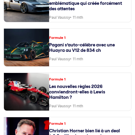
emblématique qui créée forcément
des attentes
Paul Vaussy
11 mth
Formule 1
Pagani s’auto-célèbre avec une
Huayra au V12 de 834 ch
Paul Vaussy
11 mth
Formule 1
Les nouvelles règles 2026
conviendront-elles à Lewis
Hamilton ?
Paul Vaussy
11 mth
Formule 1
Christian Horner bien lié à un deal