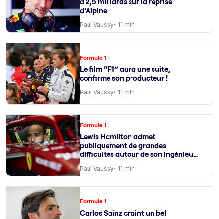
à 2,5 milliards sur la reprise
d’Alpine
Paul Vaussy
11 mth
Formule 1
Le film “F1” aura une suite,
confirme son producteur !
Paul Vaussy
11 mth
Formule 1
Lewis Hamilton admet
publiquement de grandes
difficultés autour de son ingénieur
de course
Paul Vaussy
11 mth
Formule 1
Carlos Sainz craint un bel