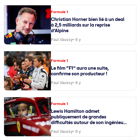
Formule 1
Christian Horner bien lié à un deal
à 2,5 milliards sur la reprise
d’Alpine
Paul Vaussy
6 y
Formule 1
Le film “F1” aura une suite,
confirme son producteur !
Paul Vaussy
6 y
Formule 1
Lewis Hamilton admet
publiquement de grandes
difficultés autour de son ingénieur
de course
Paul Vaussy
6 y