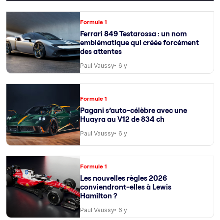
Formule 1
Ferrari 849 Testarossa : un nom
emblématique qui créée forcément
des attentes
Paul Vaussy
6 y
Formule 1
Pagani s’auto-célèbre avec une
Huayra au V12 de 834 ch
Paul Vaussy
6 y
Formule 1
Les nouvelles règles 2026
conviendront-elles à Lewis
Hamilton ?
Paul Vaussy
6 y