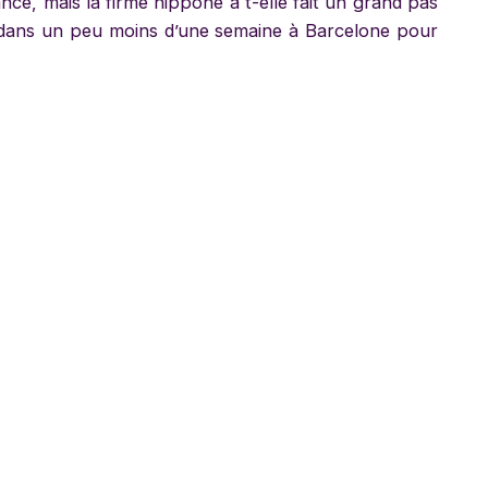
ce, mais la firme nippone a t-elle fait un grand pas
e dans un peu moins d’une semaine à Barcelone pour