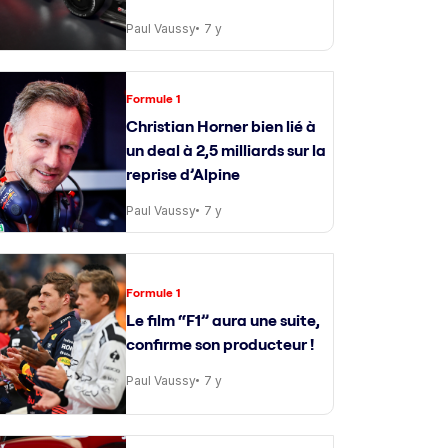
Paul Vaussy
7 y
Formule 1
Christian Horner bien lié à
un deal à 2,5 milliards sur la
reprise d’Alpine
Paul Vaussy
7 y
Formule 1
Le film “F1” aura une suite,
confirme son producteur !
Paul Vaussy
7 y