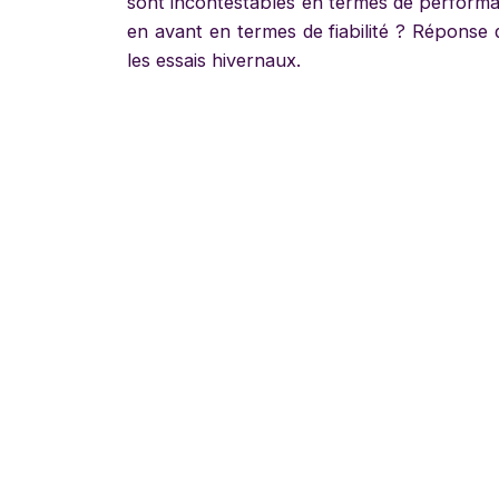
sont incontestables en termes de performan
en avant en termes de fiabilité ? Répons
les essais hivernaux.