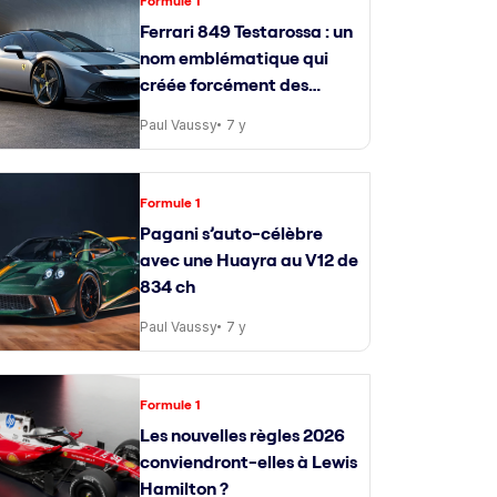
Formule 1
Ferrari 849 Testarossa : un
nom emblématique qui
créée forcément des
attentes
Paul Vaussy
7 y
Formule 1
Pagani s’auto-célèbre
avec une Huayra au V12 de
834 ch
Paul Vaussy
7 y
Formule 1
Les nouvelles règles 2026
conviendront-elles à Lewis
Hamilton ?