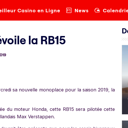
illeur Casino en Ligne
News
Calendri
D
voile la RB15
2019
credi sa nouvelle monoplace pour la saison 2019, la
ée du moteur Honda, cette RB15 sera pilotée cette
ollandais Max Verstappen.