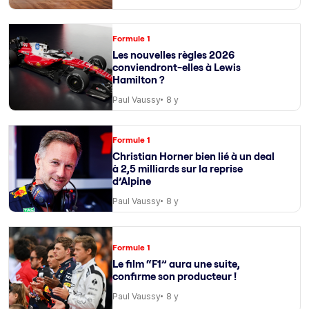
Formule 1
Les nouvelles règles 2026
conviendront-elles à Lewis
Hamilton ?
Paul Vaussy
8 y
Formule 1
Christian Horner bien lié à un deal
à 2,5 milliards sur la reprise
d’Alpine
Paul Vaussy
8 y
Formule 1
Le film “F1” aura une suite,
confirme son producteur !
Paul Vaussy
8 y