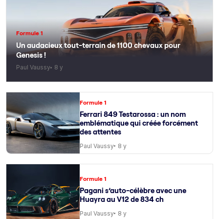
Formule 1
Un audacieux tout-terrain de 1100 chevaux pour
Genesis !
Paul Vaussy
8 y
Formule 1
Ferrari 849 Testarossa : un nom
emblématique qui créée forcément
des attentes
Paul Vaussy
8 y
Formule 1
Pagani s’auto-célèbre avec une
Huayra au V12 de 834 ch
Paul Vaussy
8 y