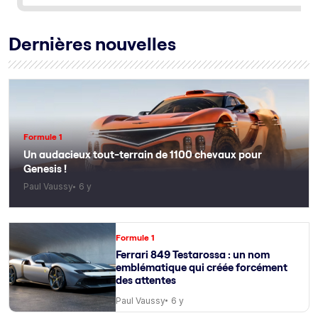
Dernières nouvelles
Formule 1
Un audacieux tout-terrain de 1100 chevaux pour
Genesis !
Paul Vaussy
6 y
Formule 1
Ferrari 849 Testarossa : un nom
emblématique qui créée forcément
des attentes
Paul Vaussy
6 y