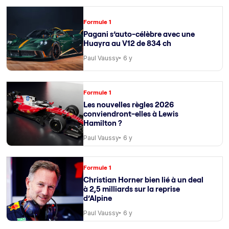
Formule 1
Pagani s’auto-célèbre avec une
Huayra au V12 de 834 ch
Paul Vaussy
6 y
Formule 1
Les nouvelles règles 2026
conviendront-elles à Lewis
Hamilton ?
Paul Vaussy
6 y
Formule 1
Christian Horner bien lié à un deal
à 2,5 milliards sur la reprise
d’Alpine
Paul Vaussy
6 y