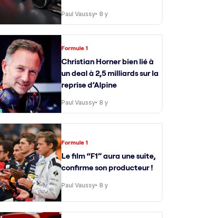
Paul Vaussy
8 y
Formule 1
Christian Horner bien lié à
un deal à 2,5 milliards sur la
reprise d’Alpine
Paul Vaussy
8 y
Formule 1
Le film “F1” aura une suite,
confirme son producteur !
Paul Vaussy
8 y