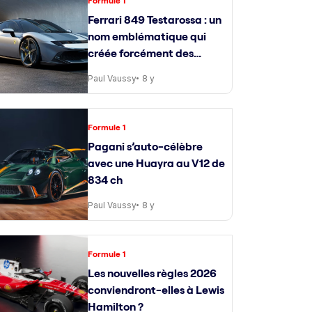
Formule 1
Ferrari 849 Testarossa : un
nom emblématique qui
créée forcément des
attentes
Paul Vaussy
8 y
Formule 1
Pagani s’auto-célèbre
avec une Huayra au V12 de
834 ch
Paul Vaussy
8 y
Formule 1
Les nouvelles règles 2026
conviendront-elles à Lewis
Hamilton ?