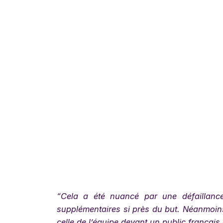
“Cela a été nuancé par une défaillanc
supplémentaires si près du but. Néanmoin
celle de l’équipe devant un public français